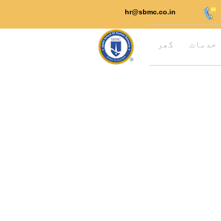
hr@sbmc.co.in
خدمات
گھر