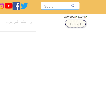
رابطہ کریں۔
اب ادا